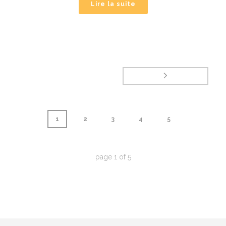
Lire la suite
1
2
3
4
5
page
1
of
5