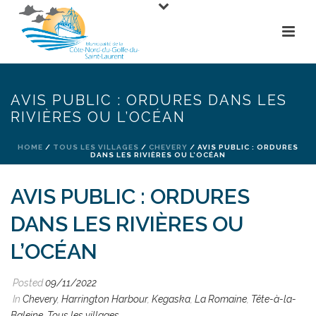
AVIS PUBLIC : ORDURES DANS LES
RIVIÈRES OU L’OCÉAN
HOME
/
TOUS LES VILLAGES
/
CHEVERY
/ AVIS PUBLIC : ORDURES
DANS LES RIVIÈRES OU L’OCÉAN
AVIS PUBLIC : ORDURES
DANS LES RIVIÈRES OU
L’OCÉAN
Posted
09/11/2022
In
Chevery
,
Harrington Harbour
,
Kegaska
,
La Romaine
,
Tête-à-la-
Baleine
,
Tous les villages